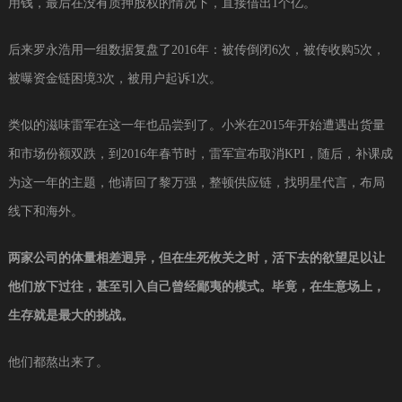
用钱，最后在没有质押股权的情况下，直接借出1个亿。
后来罗永浩用一组数据复盘了2016年：被传倒闭6次，被传收购5次，
被曝资金链困境3次，被用户起诉1次。
类似的滋味雷军在这一年也品尝到了。小米在2015年开始遭遇出货量
和市场份额双跌，到2016年春节时，雷军宣布取消KPI，随后，补课成
为这一年的主题，他请回了黎万强，整顿供应链，找明星代言，布局
线下和海外。
两家公司的体量相差迥异，但在生死攸关之时，活下去的欲望足以让
他们放下过往，甚至引入自己曾经鄙夷的模式。毕竟，在生意场上，
生存就是最大的挑战。
他们都熬出来了。