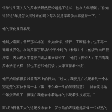
但熬过生死关头的罗永浩显然已经超越了这些。他在去年感慨，“你知
道我这5年是怎么挺过来的吗？每次就是厚着脸皮再坚持一下。”
他的变化显而易见。
他鲜少露面，曾经那些标签，比如彪悍、情怀、工匠精神，也不再一
遍遍被强化。在与罗振宇那场8个半小时的《长谈》中，他谈到自己很
庆幸，因为现在不需要用讲故事来融资了，“他们（投资人）不用看我
罗永浩怎么样，我也不想和他们谈，大家直接看业绩”。
他开始理解很多以前看不上的行为。“过去，我要是在机场看到一个衣
冠楚楚的家伙拿着一本《赢：韦尔奇一生的管理智慧》，就会觉得这
个笨蛋没救了，但现在我也会拿着这样的书硬着头皮读完。”
而4月9日北工大的这场发布会上，罗永浩的表现也越发像一位成熟的