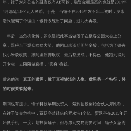
年，锤子对外公布的融资仅有AB两轮，融资金额最高的也就是2014年
4月那笔1.8亿元人民币。于是，当锤子在2016年发不出工资时，罗永
浩只能编了个理由：银行系统出了问题，过几天再发。
一年后，当危机化解，罗永浩把此事当做段子在极客公园大会上分
享，逗得台下观众哈哈大笑。他闭口未谈期间的辛酸，包括为了钱去
找小米谈收购、跟阿里质押股权，最后都没成，不得已，他跑到得到
开专栏，去陌陌做直播，“卖身”换钱。
后来他说：
真正的猛男，敢于直视惨淡的人生。猛男另一个特征，哭
的时候要躲起来。
期间也有援手。锤子科技早期投资人、紫辉创投创始合伙人郑刚称，
在锤子资金危机中，贾跃亭曾经借给罗永浩1个亿。贾跃亭在2015年开
始做手机，一度计划投资锤子，但考虑到交易需要时间，锤子又急需