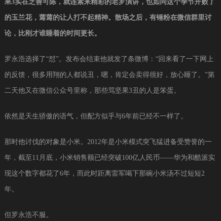
果3实在乏善可陈，就连素来精彩的老罗演讲，也如同这个季节开败了
的玉兰花，蔫蔫的让人打不起精神。散场之后，有锤粉在微信群里讨
论，比刚才谁睡着的时间更长。
罗永浩选择了“怼”。发布会结束他就发了条微博：“回来看了一下网上
的反馈，很多用翔的人都说丑，嗯，肯定会卖得很好，放心睡了。”第
二天他又在微信公众号里称，那些骂坚果3丑的人是笨蛋。
依然是天生骄傲的语气，但配方似乎与6年前已经不一样了。
那时他讨伐的对象是小米。2012年是小米模式突飞猛进备受赞誉的一
年，截至11月底，小米销售额已经突破100亿人民币——华为和酷派实
现这个数字都花了6年，而此时距离雷军喝下那碗小米汤不过短短2
年。
但罗永浩不服。