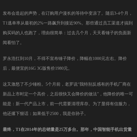
发布会造起的声势，在订购用户漫长的等待中变凉了。随后3-4个月，
T1逃单率从最初的2%一路飙升到接近90%。那些通过员工渠道才搞到
购买码的人也跑了，理由很简单：过去几个月，天天看锤子的负面新
闻看怕了。
罗永浩扛到10月，不得不宣布锤子降价，降幅在1000元左右。降价
后，最便宜的16G 3G版售价1980元。
这又激怒了不少锤粉。5个月前，老罗说“我特别反感有的手机厂商在
新品上市时定一个高价，之后很快又会降价的做法”，他降价的唯一可
能是：新一代产品上市，前一代需要清理库存。为了显得有信服力，
他还撂下狠话：如果低于2500，我是你孙子。
最终，T1在2014年的总销量是25万多台。那年，中国智能手机出货量