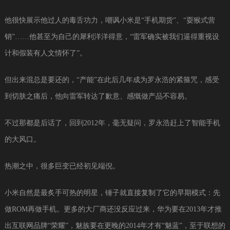
他很快展示他过人的毒舌功力，嘲讽小米是“手机期货”、“耍猴式营
销”……他甚至为自己的犀利洋洋得意，“雷军确实被我们逼得重视设
计和假装有人文情怀了”。
但出来混总是要还的，“产能”在此后几年成为罗永浩的紧箍咒，感受
到切肤之痛后，他向雷军转达了歉意、感慨做产品不容易。
不过那都是后话了，回到2012年，毫无疑问，罗永浩赶上了智能手机
的大风口。
热潮之中，很多巨变已经初见端倪。
小米自然是最炙手可热的明星，锤子就直接复制了它的早期模式：先
做ROM再做手机。更多的大厂商还没反应过来，华为要在2013年才推
出互联网品牌“荣耀”，魅族要在更晚的2014年才有“魅蓝”，至于联想的