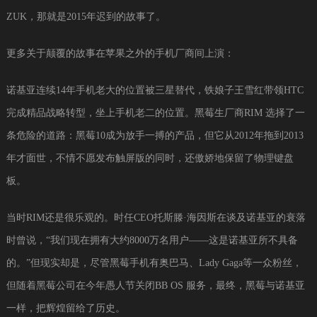
ZUK，那就是2015年迟到的故事了。
更多关于颠覆的故事在苹果之外的手机厂商间上演：
诺基亚连续14年手机老大的位置被三星替代，铁娘子王雪红带领HTC
完成精品战略转型，坐上手机老二的位置。黑莓生厂商RIM 选择了一
条危险的道路：黑莓10成为放手一搏的产品，但它从2012年拖到2013
年才面世，不情不愿发布触屏版的同时，还傲娇地保留了物理键盘
板。
当时RIM还是很乐观的。时任CEO托斯滕·海因斯在谈及诺基亚的衰落
时曾说，“我们现在拥有大约8000万名用户——这是诺基亚所不具备
的。”但现实却是，尽管黑莓手机有奥巴马、Lady Gaga等一众粉丝，
但随着黑莓公司在今年愚人节关闭BB OS 服务，最终，黑莓与诺基亚
一样，把辉煌留给了历史。