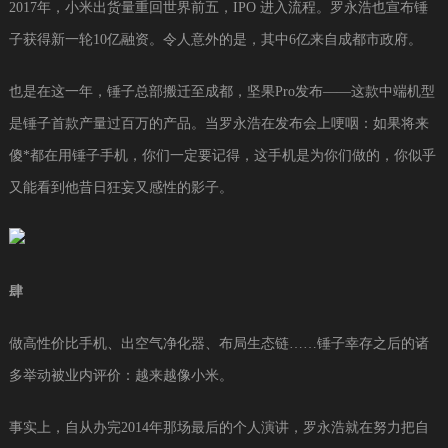
2017年，小米出货量重回世界前五，IPO 进入流程。罗永浩也宣布锤
子获得新一轮10亿融资。令人意外的是，其中6亿来自成都市政府。
也是在这一年，锤子总部搬迁至成都，坚果Pro发布——这款中端机型
是锤子首款产量过百万的产品。当罗永浩在发布会上哽咽：如果将来
傻*都在用锤子手机，你们一定要记得，这手机是为你们做的，你似乎
又能看到他昔日狂妄又感性的影子。
肆
做高性价比手机、出空气净化器、布局生态链……锤子幸存之后的诸
多举动被业内评价：越来越像小米。
事实上，自从办完2014年那场最后的个人演讲，罗永浩就在努力把自