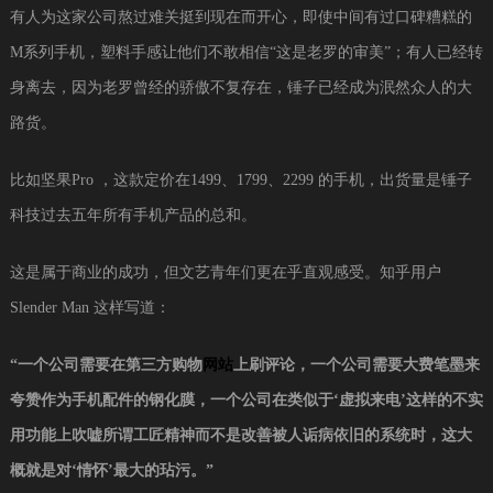
有人为这家公司熬过难关挺到现在而开心，即使中间有过口碑糟糕的
M系列手机，塑料手感让他们不敢相信“这是老罗的审美”；有人已经转
身离去，因为老罗曾经的骄傲不复存在，锤子已经成为泯然众人的大
路货。
比如坚果Pro ，这款定价在1499、1799、2299 的手机，出货量是锤子
科技过去五年所有手机产品的总和。
这是属于商业的成功，但文艺青年们更在乎直观感受。知乎用户
Slender Man 这样写道：
“一个公司需要在第三方购物
网站
上刷评论，一个公司需要大费笔墨来
夸赞作为手机配件的钢化膜，一个公司在类似于‘虚拟来电’这样的不实
用功能上吹嘘所谓工匠精神而不是改善被人诟病依旧的系统时，这大
概就是对‘情怀’最大的玷污。”