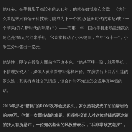
他狂妄。在手机影子都没有的2013年，他就在微博发布文章：《为什
么看起来只有锤子科技最可能成为下一个索尼(盛田时代的索尼)或下一
个苹果(乔布斯时代的苹果)？》——而那一年，国内手机市场最活跃的
角色是799元的红米手机，它直接拉动了小米销量，当年“双十一”，小
米三分钟售出一亿元。
他随性，即使在投资人面前也不改本色。“他甚至聊一聊，就看手机，
不搭理投资人”，媒体人黄章晋曾经这样评价。在演讲台上口舌生莲的
罗永浩，其实有点社交恐惧症，谈合作时不知道怎么说半真半假的
话。
2013年那场“糟糕”的ROM发布会没多久，罗永浩就烧光了陌陌唐岩给
的900万。他第一次面临钱的难题。但很多投资人对这位曾经怒砸冰箱
的狂人有所忌讳，一位知名基金的风投曾表示，“我非常欣赏老罗”，