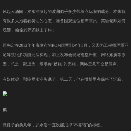
风起云涌间，罗永浩掀起的波澜似乎多少带着点玩闹的成分。本来就
有很多人抱着看笑话的心态，准备围观这位相声演员、英语老师如何
玩砸，偏偏老罗还献上了料：
原先定在2012年年底发布的ROM跳票到次年3月，又因为工程师严重不
足导致很多功能无法实现，加上发布会现场拖堂严重、网络瘫痪等原
因，总之，那成为一场堪称“糟糕”的亮相，网络里几乎全是骂声。
有媒体称，那晚罗永浩失眠了，第二天，他在微博里亦保持了沉寂。
贰
做锤子的前几年，罗永浩一直没能甩掉“不靠谱”的标签。