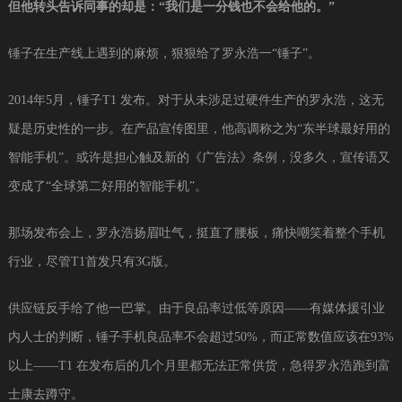
但他转头告诉同事的却是：“我们是一分钱也不会给他的。”
锤子在生产线上遇到的麻烦，狠狠给了罗永浩一“锤子”。
2014年5月，锤子T1 发布。对于从未涉足过硬件生产的罗永浩，这无
疑是历史性的一步。在产品宣传图里，他高调称之为“东半球最好用的
智能手机”。或许是担心触及新的《广告法》条例，没多久，宣传语又
变成了“全球第二好用的智能手机”。
那场发布会上，罗永浩扬眉吐气，挺直了腰板，痛快嘲笑着整个手机
行业，尽管T1首发只有3G版。
供应链反手给了他一巴掌。由于良品率过低等原因——有媒体援引业
内人士的判断，锤子手机良品率不会超过50%，而正常数值应该在93%
以上——T1 在发布后的几个月里都无法正常供货，急得罗永浩跑到富
士康去蹲守。